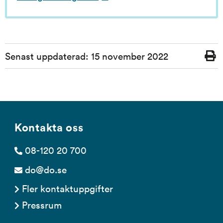
Sidinformation
Senast uppdaterad:
15 november 2022
Skriv
ut
Kontakta oss
08-120 20 700
do@do.se
Fler kontaktuppgifter
Pressrum