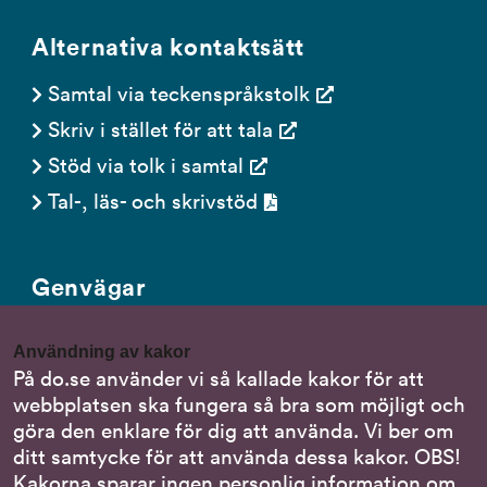
Alternativa kontaktsätt
Samtal via teckenspråkstolk
Skriv i stället för att tala
Stöd via tolk i samtal
Tal-, läs- och skrivstöd
Genvägar
Gör en anmälan till oss
Användning av kakor
Nationella minoritetsspråk
På do.se använder vi så kallade kakor för att
webbplatsen ska fungera så bra som möjligt och
Om DO:s webbplats
göra den enklare för dig att använda. Vi ber om
Behandling av personuppgifter
ditt samtycke för att använda dessa kakor. OBS!
Kakorna sparar ingen personlig information om