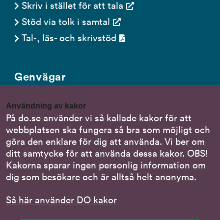
Skriv i stället för att tala
Stöd via tolk i samtal
Tal-, läs- och skrivstöd
Genvägar
Gör en anmälan till oss
Användning av kakor
Nationella minoritetsspråk
På do.se använder vi så kallade kakor för att
webbplatsen ska fungera så bra som möjligt och
Om DO:s webbplats
göra den enklare för dig att använda. Vi ber om
Behandling av personuppgifter
ditt samtycke för att använda dessa kakor. OBS!
Kakorna sparar ingen personlig information om
dig som besökare och är alltså helt anonyma.
Följ oss
Så här använder DO kakor
DO på LinkedIn
(DO