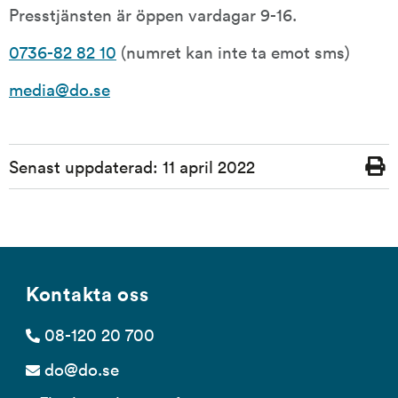
Presstjänsten är öppen vardagar 9-16.
0736-82 82 10
 (numret kan inte ta emot sms)
media@do.se
Sidinformation
Senast uppdaterad:
11 april 2022
Skriv
ut
Kontakta oss
08-120 20 700
do@do.se