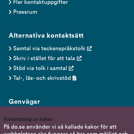
Fler kontaktuppgifter
Pressrum
Alternativa kontaktsätt
Samtal via teckenspråkstolk
Skriv i stället för att tala
Stöd via tolk i samtal
Tal-, läs- och skrivstöd
Genvägar
Gör en anmälan till oss
Användning av kakor
Nationella minoritetsspråk
På do.se använder vi så kallade kakor för att
webbplatsen ska fungera så bra som möjligt och
Om DO:s webbplats