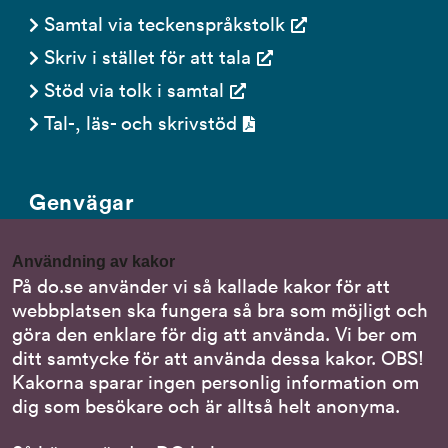
Samtal via teckenspråkstolk
Skriv i stället för att tala
Stöd via tolk i samtal
Tal-, läs- och skrivstöd
Genvägar
Gör en anmälan till oss
Användning av kakor
Nationella minoritetsspråk
På do.se använder vi så kallade kakor för att
webbplatsen ska fungera så bra som möjligt och
Om DO:s webbplats
göra den enklare för dig att använda. Vi ber om
Behandling av personuppgifter
ditt samtycke för att använda dessa kakor. OBS!
Kakorna sparar ingen personlig information om
dig som besökare och är alltså helt anonyma.
Följ oss