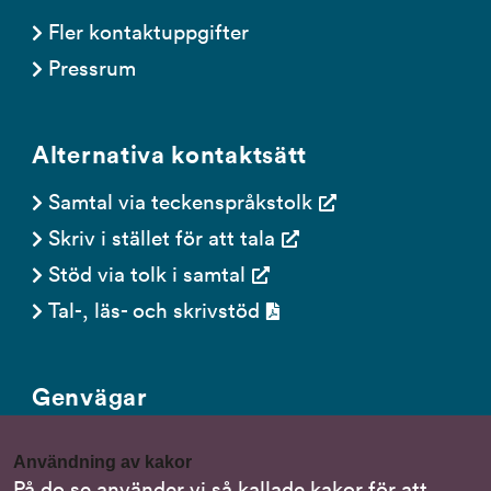
Fler kontaktuppgifter
Pressrum
Alternativa kontaktsätt
Samtal via teckenspråkstolk
Skriv i stället för att tala
Stöd via tolk i samtal
Tal-, läs- och skrivstöd
Genvägar
Gör en anmälan till oss
Användning av kakor
Nationella minoritetsspråk
På do.se använder vi så kallade kakor för att