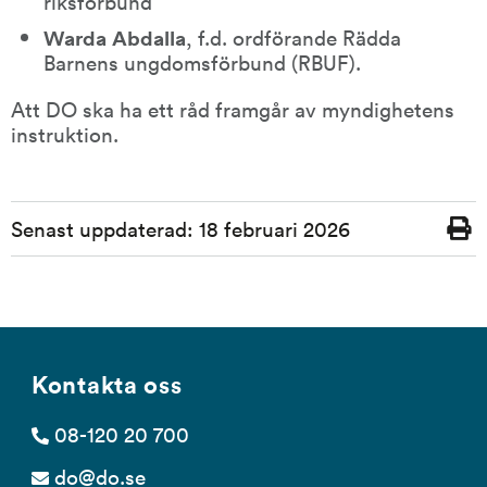
riksförbund
Warda Abdalla
, f.d. ordförande Rädda 
Barnens ungdomsförbund (RBUF).
Att DO ska ha ett råd framgår av myndighetens 
instruktion.
Sidinformation
Senast uppdaterad:
18 februari 2026
Skriv
ut
Kontakta oss
08-120 20 700
do@do.se