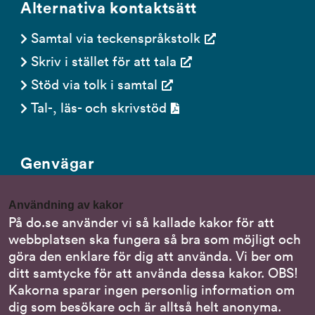
Alternativa kontaktsätt
Samtal via teckenspråkstolk
Skriv i stället för att tala
Stöd via tolk i samtal
Tal-, läs- och skrivstöd
Genvägar
Gör en anmälan till oss
Användning av kakor
Nationella minoritetsspråk
På do.se använder vi så kallade kakor för att
webbplatsen ska fungera så bra som möjligt och
Om DO:s webbplats
göra den enklare för dig att använda. Vi ber om
Behandling av personuppgifter
ditt samtycke för att använda dessa kakor. OBS!
Kakorna sparar ingen personlig information om
dig som besökare och är alltså helt anonyma.