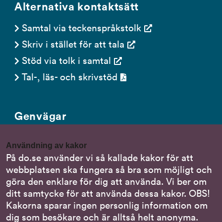
Alternativa kontaktsätt
Samtal via teckenspråkstolk
Skriv i stället för att tala
Stöd via tolk i samtal
Tal-, läs- och skrivstöd
Genvägar
Gör en anmälan till oss
Användning av kakor
Nationella minoritetsspråk
På do.se använder vi så kallade kakor för att
webbplatsen ska fungera så bra som möjligt och
Om DO:s webbplats
göra den enklare för dig att använda. Vi ber om
Behandling av personuppgifter
ditt samtycke för att använda dessa kakor. OBS!
Kakorna sparar ingen personlig information om
dig som besökare och är alltså helt anonyma.