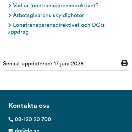
Vad är lönetransparensdirektivet?
Arbetsgivarens skyldigheter
Lönetransparensdirektivet och DO:s 
uppdrag
Sidinformation
Senast uppdaterad:
17 juni 2026
Skriv
ut
Kontakta oss
08-120 20 700
do@do.se