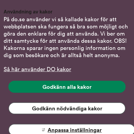
Gör en anmälan till oss
Användning av kakor
Nationella minoritetsspråk
På do.se använder vi så kallade kakor för att
webbplatsen ska fungera så bra som möjligt och
Om DO:s webbplats
göra den enklare för dig att använda. Vi ber om
Behandling av personuppgifter
ditt samtycke för att använda dessa kakor. OBS!
Kakorna sparar ingen personlig information om
dig som besökare och är alltså helt anonyma.
Följ oss
Så här använder DO kakor
DO på LinkedIn
(DO
på
DO på Instagram
Godkänn alla kakor
(DO
LinkedIn,
på
länk
DO på Facebook
(DO
Instagram,
till
på
Godkänn nödvändiga kakor
länk
DO på YouTube
annan
(DO:s
Facebook,
till
webbplats)
YouTube-
länk
annan
kanal,
till
webbplats)
Anpassa inställningar
Tillgänglighet
länk