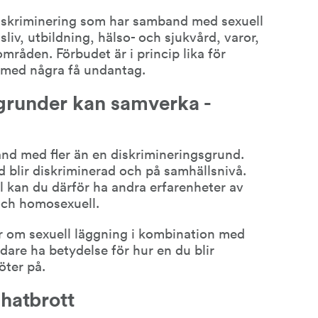
iskriminering som har samband med sexuell 
liv, utbildning, hälso- och sjukvård, varor, 
mråden. Förbudet är i princip lika för 
 med några få undantag.
grunder kan samverka - 
nd med fler än en diskrimineringsgrund. 
d blir diskriminerad och på samhällsnivå. 
kan du därför ha andra erfarenheter av 
och homosexuell.
r om sexuell läggning i kombination med 
idare ha betydelse för hur en du blir 
öter på.
 hatbrott