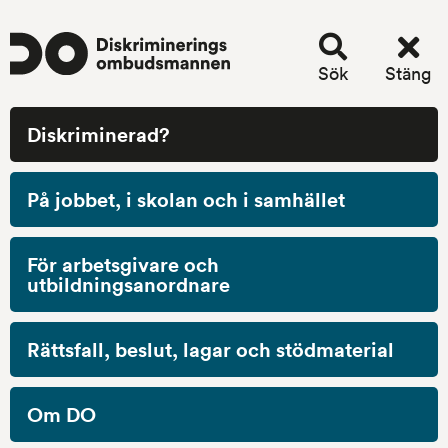
Sök
Stäng
Stäng
Mobilmeny
meny
Diskriminerad?
Startsida
/
Diskriminerad?
/
Diskrimineringsgrunder
/
Etnisk tillhörighet - en diskrimineringsgrund
På jobbet, i skolan och i samhället
Etnisk tillhörighet - en 
diskrimineringsgrund
För arbetsgivare och
utbildningsanordnare
Etnisk profilering kan vara diskriminering
Rättsfall, beslut, lagar och stödmaterial
Du har rätt att inte bli diskriminerad på 
grund av din etniska tillhörighet. Vad 
Om DO
innebär diskriminerings­­grunden etnisk 