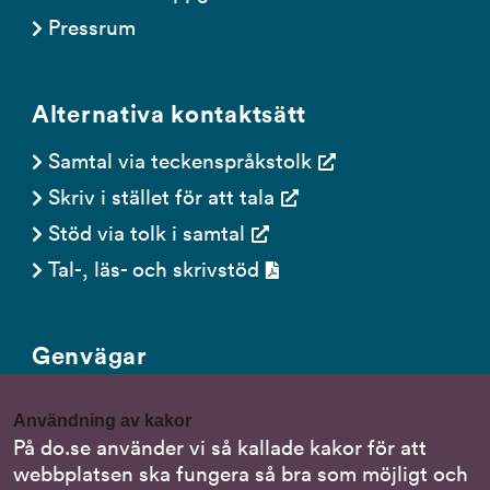
Pressrum
Alternativa kontaktsätt
Samtal via teckenspråkstolk
Skriv i stället för att tala
Stöd via tolk i samtal
Tal-, läs- och skrivstöd
Genvägar
Gör en anmälan till oss
Användning av kakor
Nationella minoritetsspråk
På do.se använder vi så kallade kakor för att
webbplatsen ska fungera så bra som möjligt och
Om DO:s webbplats