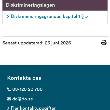
Diskrimineringslagen
Diskrimineringsgrunder, kapitel 1 § 5
Sidinformation
Senast uppdaterad:
26 juni 2026
Skriv
ut
Kontakta oss
08-120 20 700
do@do.se
Fler kontaktuppgifter