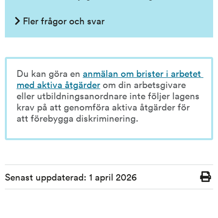
Fler frågor och svar
Du kan göra en 
anmälan om brister i arbetet 
med aktiva åtgärder
 om din arbetsgivare 
eller utbildningsanordnare inte följer lagens 
krav på att genomföra aktiva åtgärder för 
att förebygga diskriminering.
Sidinformation
Senast uppdaterad:
1 april 2026
Skriv
ut