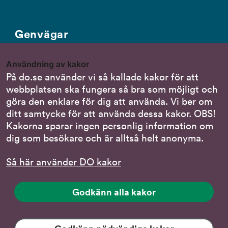
Genvägar
Gör en anmälan till oss
Användning av kakor
Nationella minoritetsspråk
På do.se använder vi så kallade kakor för att
webbplatsen ska fungera så bra som möjligt och
Om DO:s webbplats
göra den enklare för dig att använda. Vi ber om
Behandling av personuppgifter
ditt samtycke för att använda dessa kakor. OBS!
Kakorna sparar ingen personlig information om
dig som besökare och är alltså helt anonyma.
Följ oss
Så här använder DO kakor
DO på LinkedIn
(DO
på
DO på Instagram
Godkänn alla kakor
(DO
LinkedIn,
på
länk
DO på Facebook
(DO
Instagram,
till
på