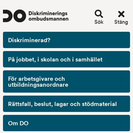
Sök
Stäng
Stäng
Mobilmeny
meny
Diskriminerad?
Startsida
/
Choose language
/
Suomi (finska)
Suomi (finska)
På jobbet, i skolan och i samhället
För arbetsgivare och
Mitä syrjintä on?
utbildningsanordnare
Aktiiviset toimenpiteet syrjinnän ehkäisemiseksi
Rättsfall, beslut, lagar och stödmaterial
Mitä DO tekee?
Tee kantelu syrjinnästä
Ota yhteyttä
Om DO