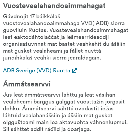
Vuostevealahandoaimmahagat
Gávdnojit 17 báikkálaš 
vuostevealahandoaimmahaga VVD( ADB) sierra 
guovlluin Ruoŧas. Vuostevealahandoaimmahagat 
leat eaktodáhtolaččat ja iešmearrideaddji 
organisašuvnnat mat bastet veahkehit du áššiin 
mat gusket vealaheami ja fállet nuvttá 
juridihkalaš veahki sierra jearaldagain.
ADB Sverige (VVD) Ruoŧŧa
Ámmátsearvvi
Jus leat ámmátsearvvi láhttu ja leat vásihan 
vealaheami barggus galggat vuosttažin jorgasit 
dohko. Ámmátsearvi sáhttá ovddastit iežas 
láhtuid vealahanáššiin ja áššiin mat gusket 
olggušteami main lea aktavuohta váhnenlupmui. 
Sii sáhttet addit ráđiid ja doarjaga.