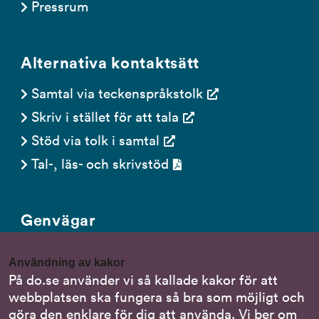
Pressrum
Alternativa kontaktsätt
Samtal via teckenspråkstolk
Skriv i stället för att tala
Stöd via tolk i samtal
Tal-, läs- och skrivstöd
Genvägar
Gör en anmälan till oss
Användning av kakor
Nationella minoritetsspråk
På do.se använder vi så kallade kakor för att
webbplatsen ska fungera så bra som möjligt och
Om DO:s webbplats
göra den enklare för dig att använda. Vi ber om