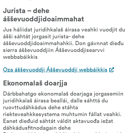
Jurista – dehe 
ášševuoddjidoaimmahat
Jus háliidat juridihkalaš áirasa veahki vuodjit du 
ášši sáhtát jorgasit jurista- dehe 
ášševuoddjidoaimmahahkii. Don gávnnat dieđu 
sierra ášševuoddjiin Ášševuoddjisearvvi 
webbabáikkis
Oza ášševuoddji Ášševuoddji webbáikkis
Ekonomalaš doarjja
Dárbbahatgo ekonomalaš doarjaga jorgasemiin 
juridihkalaš áirasa beallái, dalle sáhttá du 
ruovttudáhkádus dehe stáhta 
riekteveahkkesystema muhtumin fállat veahki. 
Eanet dieđuid sáhtát váldit aktavuođa iežat 
dáhkádusfitnodagain dehe 