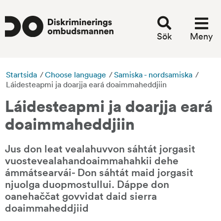
Sök
Meny
Startsida
/
Choose language
/
Samiska - nordsamiska
/
Láidesteapmi ja doarjja eará doaimmaheddjiin
Láidesteapmi ja doarjja eará 
doaimmaheddjiin
Jus don leat vealahuvvon sáhtát jorgasit 
vuostevealahandoaimmahahkii dehe 
ámmátsearvái- Don sáhtát maid jorgasit 
njuolga duopmostullui. Dáppe don 
oanehaččat govvidat daid sierra 
doaimmaheddjiid