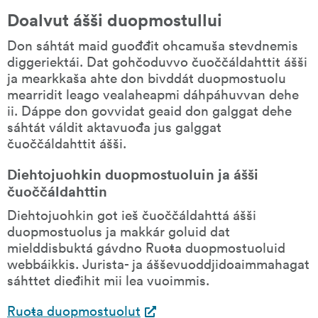
Doalvut ášši duopmostullui
Don sáhtát maid guođđit ohcamuša stevdnemis 
diggeriektái. Dat gohčoduvvo čuoččáldahttit ášši 
ja mearkkaša ahte don bivddát duopmostuolu 
mearridit leago vealaheapmi dáhpáhuvvan dehe 
ii. Dáppe don govvidat geaid don galggat dehe 
sáhtát váldit aktavuođa jus galggat 
čuoččáldahttit ášši.
Diehtojuohkin duopmostuoluin ja ášši 
čuoččáldahttin
Diehtojuohkin got ieš čuoččáldahttá ášši 
duopmostuolus ja makkár goluid dat 
mielddisbuktá gávdno Ruoŧa duopmostuoluid 
webbáikkis. Jurista- ja ášševuoddjidoaimmahagat 
sáhttet dieđihit mii lea vuoimmis.
Ruoŧa duopmostuolut