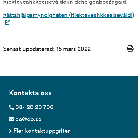
Riekteveahkkeeiseválddiin dehe goabbežagaid.
Rättshjälpsmyndigheten (Riekteveahkkeeiseváldi)
Sidinformation
Senast uppdaterad:
15 mars 2022
Skriv
ut
Kontakta oss
08-120 20 700
do@do.se
Fler kontaktuppgifter