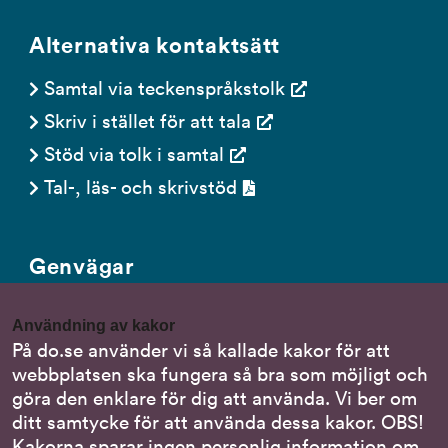
Alternativa kontaktsätt
Samtal via teckenspråkstolk
Skriv i stället för att tala
Stöd via tolk i samtal
Tal-, läs- och skrivstöd
Genvägar
Gör en anmälan till oss
Användning av kakor
Nationella minoritetsspråk
På do.se använder vi så kallade kakor för att
webbplatsen ska fungera så bra som möjligt och
Om DO:s webbplats
göra den enklare för dig att använda. Vi ber om
Behandling av personuppgifter
ditt samtycke för att använda dessa kakor. OBS!
Kakorna sparar ingen personlig information om