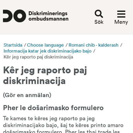
Sök
Meny
Startsida
/
Choose language
/
Romani chib - kalderash
/
Informacija katar jek diskriminacijako bajo
/
Kêr jeg raporto paj diskriminacija
Kêr jeg raporto paj 
diskriminacija
(Gör en anmälan)
Pher le došarimasko formulero
Te kames te kêres jeg raporto pa jeg 
diskriminacijako bajo, šaj te kêres printo amaro 
došarimasko formulero. Pher les thaj trade les 