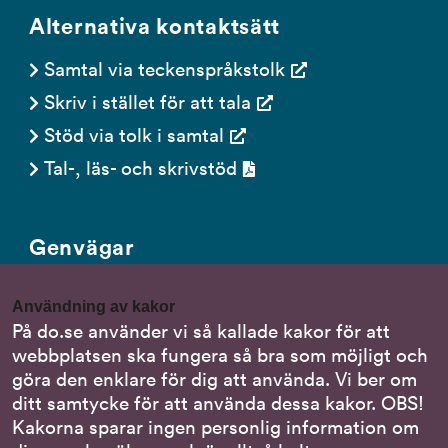
Alternativa kontaktsätt
Samtal via teckenspråkstolk
Skriv i stället för att tala
Stöd via tolk i samtal
Tal-, läs- och skrivstöd
Genvägar
Gör en anmälan till oss
Användning av kakor
Nationella minoritetsspråk
På do.se använder vi så kallade kakor för att
webbplatsen ska fungera så bra som möjligt och
Om DO:s webbplats
göra den enklare för dig att använda. Vi ber om
Behandling av personuppgifter
ditt samtycke för att använda dessa kakor. OBS!
Kakorna sparar ingen personlig information om