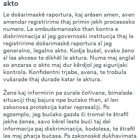
akto
Le došarimaskê raportura, kaj arêsen amen, aven 
amendar registririme thaj primin jekh procesosko 
numero. Le ombudsmanosko than kontra e 
diskriminacija sî jeg governoski institucija thaj le 
registririme došarimaskê raportura sî jeg 
generalno, legalno akto. Kodja buśel, svako źeno 
sî les akceso te dikhêl le aktura. Numa maj anglal 
so anzaras o akto maj dur kêrdjol jeg sigurijaki 
kontrola. Konfidentni trjabe, avena, te trobula 
vušarade thaj durade katar le aktura.
Źene kaj informirin pa zurale čořivane, bimalade 
situaciji thaj bajura npe bućako than, sî len 
zakonosa protekcija katar represaliji. Po 
egzemplo, jeg bućako gazda či tromal te štrafil 
jekhe źenes, savo kêrel leste bući taj del 
informacija paj diskriminacija, kodolesa, te štrafil 
les maj pharja bućasa. Pa zakonoskê dukhavimata 