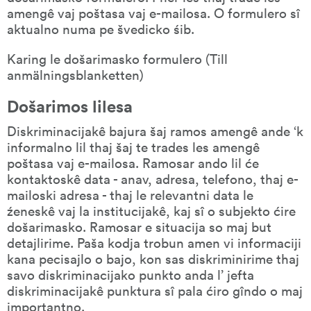
amengê vaj poštasa vaj e-mailosa. O formulero sî 
aktualno numa pe švedicko śib.
Karing le došarimasko formulero (Till 
anmälningsblanketten)
Došarimos lilesa
Diskriminacijakê bajura šaj ramos amengê ande ‘k 
informalno lil thaj šaj te trades les amengê 
poštasa vaj e-mailosa. Ramosar ando lil će 
kontaktoskê data - anav, adresa, telefono, thaj e-
mailoski adresa - thaj le relevantni data le 
źeneskê vaj la institucijakê, kaj sî o subjekto ćire 
došarimasko. Ramosar e situacija so maj but 
detajlirime. Paša kodja trobun amen vi informaciji 
kana pecisajlo o bajo, kon sas diskriminirime thaj 
savo diskriminacijako punkto anda l’ jefta 
diskriminacijakê punktura sî pala ćiro gîndo o maj 
importantno.