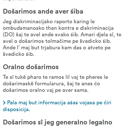
Došarimos ande aver śiba
Jeg diskriminacijako raporto karing le 
ombudsmanosko than kontra e diskriminacija 
(DO) šaj te avel ande svako śib. Amari djela sî, te 
avel o došarimos tolmačime pe švedicko śib. 
Ande l’ maj but trjabura kam das o atveto pe 
švedicko śib.
Oralno došarimos
Te sî tukê pharo te ramos lil vaj te pheres le 
došarimaskê formularura, šaj te anes ćo 
došarimos oralno vaj pe aver sama.
Pala maj but informacija aśas vojasa pe ćiri 
disposicija.
Došarimos sî jeg generalno legalno 