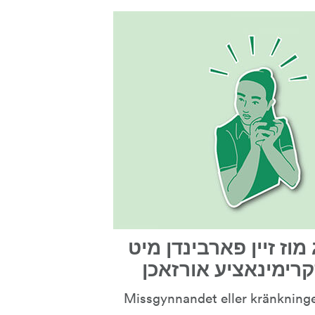
2. דער חסרון אדער באליידיגונג מוז זיין פארבינדן מיט 
סקרימינאציע אורזאכן
(Missgynnandet eller kränkninge