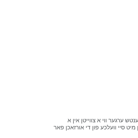
דירעקטע דיסקרימינאציע מיינט באהאנדלען א מענטש ערגער ווי א צווייטן אין א 
פארגלייכליכע אומשטאנד, און דאס איז פארבינדן מיט סיי וועלכע פון די אורזאכן פאר 