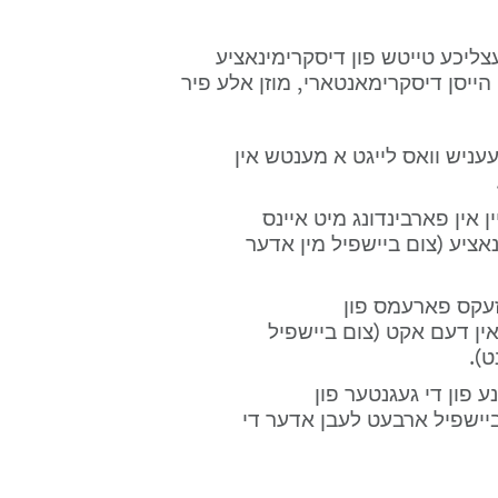
אין איינפאכע ווערטער, קען מען זאגן אז דער געזעצליכע טייטש פון דיסקרימינאציע 
ענטהאלט פיר באדינגונגען. פאר אן אינצידענט צו הייסן דיסקרימאנטארי, מוזן אלע פיר 
עס מוז ענטהאלטן אן אינצידענט אדער געשעעניש וואס לייגט א מענטש אין 
דער חסרון אדער פארלעצונג פון כבוד מוז זיין אין פארבינדונג מיט איינס 
אדער מער פון די זיבן אורזאכן פון דיסקרימינאציע (צום ביישפיל מין אדער 
דער אינצידענט מוז ענטהאלטן איינע פון די זעקס פארעמס פון 
דיסקרימינאציע וועלכע זענען אויסגערעכנט אין דעם אקט (צום ביישפיל 
).
דער אינצידענט מוז האבן פאסירט דערין איינע פון די געגנטער פון 
מענטשהייט צו וואו די אקט איז גילטיג (צום ביישפיל ארבעט לעבן אדער די 