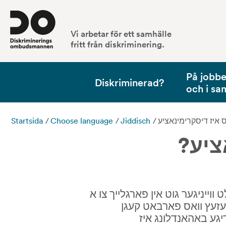
Vi arbetar för ett samhälle
fritt från diskriminering.
På jobbet
Diskriminerad?
och i sa
Startsida
/
Choose language
/
Jiddisch
/
ציע?
דיסקרימינאציע מיינט אז איר ווערט באהאנדלט ווייניגער גוט אין פארגלייך צו א 
צווייטן. אין שוועדן, איז דא א דיסקרימינאציע געזעץ וואס פארבאט קעגן 
דיסקרימינאציע. אבער נישט אלע נישט יושר'דיגע באהאנדלונג איז 