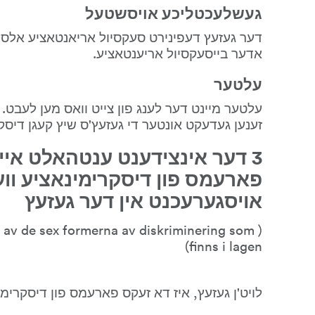
געשלעכטליכע אויסשטעל
אדער בייסעקסיול אריענטאציע.
עלטער
זענען געדעקט אונטער די געזעץ'ס שיץ קעגן דיסק
אויסגערעכנט אין דער געזעץ
av de sex formerna av diskriminering som 
finns i lagen)
לויט'ן געזעץ, איז דא זעקס פארעמס פון דיסקרימי