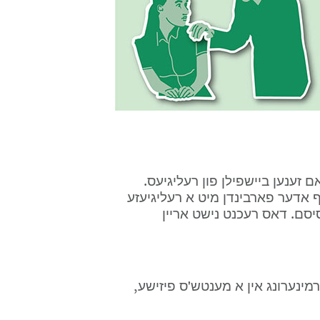
הינדואיסם, אידישקייט, קריסטליכקייט, און איסלאם זענען ביישפילן פון רעליגיעס. 
אנדערע גלויבן זענען די גלויבן וועלכע באזירט אויף אדער פארבינדן מיט א רעליגיעזע 
גלויבונג, אזויווי בודיסם, עיטיאיסם, און אגנאסטיסיסם. דאס רעכנט נישט אריין 
פונקציאנעל באגרעניצונג וועלכע ענטהאלט א פארמינערונג אין א מענטש'ס פיזישע, 