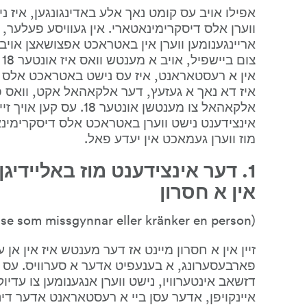
מוז ווערן געמאכט אין יעדע פאל.
אין א חסרון
(Det ska handla om en händelse som missgynnar eller kränker en person)
איינקויפן, אדער עסן ביי א רעסטאראנט אדער דינ