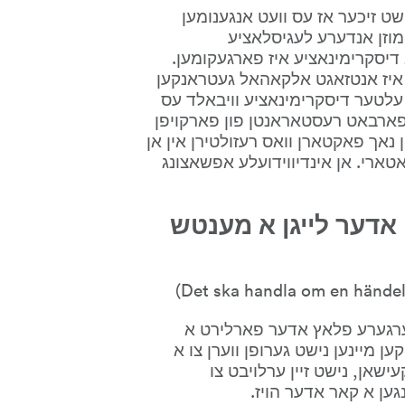
אפילו אויב עס קומט נאך אלע באדינגונגען, איז נישט זיכער אז עס וועט אנגענומען 
ווערן אלס דיסקרימינאטארי. אין געוויסע פעלער, מוזן אנדערע לעגיסלאציע 
אריינגענומען ווערן אין באטראכט אפצושאצן אויב דיסקרימינאציע איז פארגעקומען. 
צום ביישפיל, אויב א מענטש וואס איז אונטער 18 איז אנטזאגט אלקאהאל געטראנקען 
אין א רעסטאראנט, איז עס נישט באטראכט אלס עלטער דיסקרימינאציע וויבאלד עס 
איז דא נאך א געזעץ, דער אלקאהאל אקט, וואס פארבאט רעסטאראנטן פון פארקויפן 
אלקאהאל צו מענטשן אונטער 18. עס קען אויך זיין נאך פאקטארן וואס רעזולטירן אין אן 
אינצידענט נישט ווערן באטראכט אלס דיסקרימינאטארי. אן אינדיווידועלע אפשאצונג 
1. דער אינצידענט מוז באליידיגן אדער לייגן א מענטש 
זיין אין א חסרון מיינט אז דער מענטש איז אין אן ערגערע פלאץ אדער פארלירט א 
פארבעסערונג, א בענעפיט אדער א סערוויס. עס קען מיינען נישט גערופן ווערן צו א 
דזשאב אינטערוויו, נישט ווערן אנגענומען צו עדיוקעישאן, נישט זיין ערלויבט צו 
גען א קאר אדער הויז.