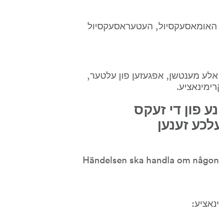
דער געזעץ דעפינירט סעקסיול אריאנטאציע אלס האומאסעקסיול, העטעראסעקסיול 
עלטער מיינט דער לענג פון צייט וואס מען לעבט. אלע מענטשן, אפגעזען פון עלטער, 
רימינאציע.
3 דער אינצידענט ענטהאלט איינע פון די זעקס 
פארעמס פון דיסקרימינאציע וועלכע זענען 
(Händelsen ska handla om någon 
נאציע: