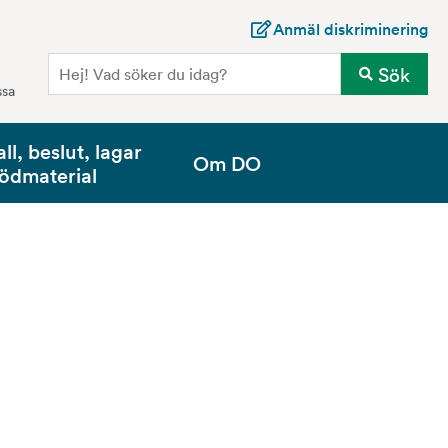
Anmäl diskriminering
Sö
Sök
ssa
all, beslut, lagar
Om DO
tödmaterial