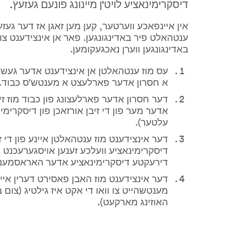
דיסקרימינאציע לויט'ן מיינונג פונעם געזעץ.
באדינגונגען ווערן נאכגעקומען.
א חסרון אדער פארלעצט א מענטש'ס כבוד.
עלטער).
דירעקטע דיסקרימינאציע אדער האראסמענט
האוזינג מארקעט).