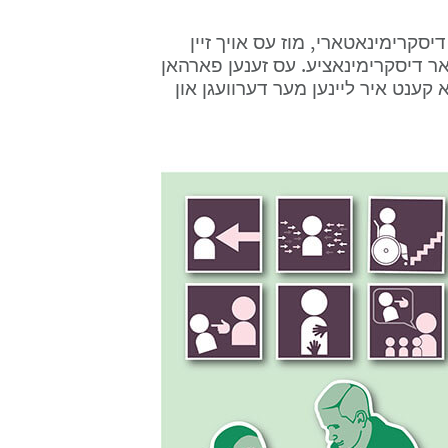
כדי אן אינצידענט זאל קענען גערעכנט ווערן אלס דיסקרימינאטארי, מוז עס אויך זיין 
פארבינדן מיט איינס אדער מער פון די ארוזאכן פאר דיסקרימינאציע. עס זענען פארהאן 
זיבן אורזאכן פאר דיסקרימינאציע לויט'ן געזעץ. דא קענט איר ליינען מער דערוועגן און 