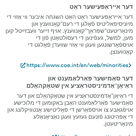
דער אײראָפּעישער ראָט
דער אײראָפּעישער ראָט האָט השגחה איבער װי אַזוי די 
מיוניסיפאליטיס פֿאָלגן די רעם־קאָנװענץ און 
מינאָריטעט־שפּראַך־קאָנװענץ. אויף זײער װעבזײַטל קען 
מען, למשל, געפֿינען די רעסולטאַטן פֿון די 
אויספֿאָרשונגען װעגן װי אַזוי שװעדן פֿאָלגט די 
קאָנװענצן.
https://www.coe.int/en/web/minorities
דער סאַמישער פּאַרלאַמענט און 
ראַיאָן־אַדמיניסטראַציע אין שטאָקהאָלם
די ראַיאָן־אַדמינסטראַציע אין שטאָקהאָלם און דער 
סאַמישער פּאַרלאַמענט האָבן באַקומען די מלוכישע 
אויפֿגאַבע צו אויספֿאָרשן די פּאָליטישע אַנטװיקלונג און 
די אָפּהיטונג פֿונעם געזעץ װעגן נאַציאָנאַלע 
מינאָריטעטן.