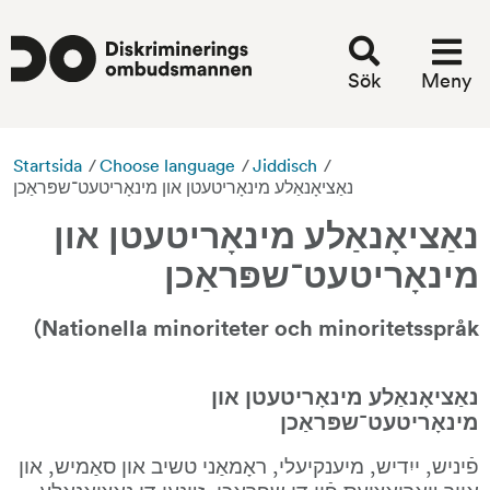
Sök
Meny
Startsida
/
Choose language
/
Jiddisch
/
נאַציאָנאַלע מינאָריטעטן און מינאָריטעט־שפּראַכן
נאַציאָנאַלע מינאָריטעטן און 
מינאָריטעט־שפּראַכן
Nationella minoriteter och minoritetsspråk)
נאַציאָנאַלע מינאָריטעטן און 
מינאָריטעט־שפּראַכן
פֿיניש, ייִדיש, מיענקיעלי, ראָמאַני טשיב און סאַמיש, און 
אויך װאַריאַציעס פֿון די שפראכן, זײַנען די נאַציאָנאַלע 