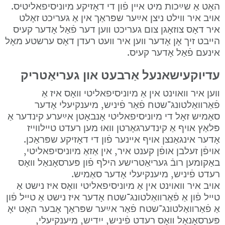
האָט אַ שײַכות מיט אײן פֿון די דאָזיקע מיוניסיפאליטיס.
אויב איר װילט ניצן אײַער שפּראַך אין אַ געריכט זאָלט 
איר דאָס צוזאָגן צום געריכט װען דער פֿאַל אָדער קעיס 
הײבט זיך אָן אָדער װען איר װעט רעדן דאָס ערשטע מאָל 
אינעם פֿאַל אָדער קעיס.
עדיוקעישאנעל אַרבעט און געריאַטריק
װען איר װאוינט אין אַ מיוניסיפאליטי װאָס איז אַ 
פֿאַרװאַלטונג־שטח פֿאַר פֿיניש, מיענקיעלי אָדער 
סאַמיש זאָל די מיוניסיפאליטי אָנבאָטן אײַערע קינדער אַ 
פּלאַץ אויף אַ קינדערגאָרטן װאוּ מען רעדט טײלווייז 
אָדער אינגאַנצן אויף אײנער פֿון די דאָזיקע שפּראַכן.
אויפֿן זעלבן אופֿן קענט איר, אין אַזאַ מיוניסיפאליטי, 
באַקומען רובֿ געריאַטרישע הילף פֿון פּערסאָנאַל װאָס 
רעדט פֿיניש, מיענקיעלי אָדער סאַמיש.
אויב איר װאוינט אין אַ מיוניסיפאליטי װאָס איז נישט אַ 
טײל פֿון אַ פֿאַרװאַלטונג־שטח אָדער איז נישט אַ טײל פֿון 
אַ פֿאַרװאַלטונג־שטח פֿאַר אײַער שפּראַך אָבער האָט יאָ 
פּערסאָנאַל װאָס רעדט פֿיניש, ייִדיש, מיענקיעלי, 