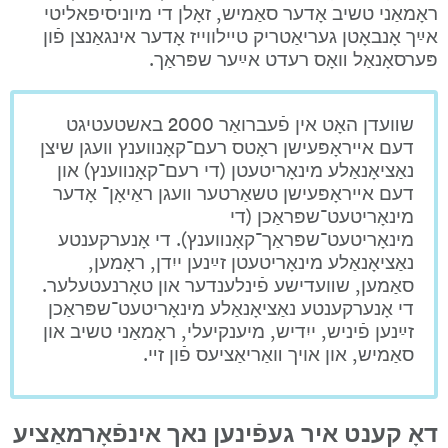
ראָמאַני טשיב אָדער סאַמיש, זאָלן די מיוניסיפאליטי 
אײַך אָנבאָטן געריאַטריק טײלווייז אָדער אינגאַנצן פֿון 
פּערסאָנאַל װאָס רעדט אײַער שפּראַך.
שװעדן האָט אין פֿעברואַר 2000 באשטעטיגט 
דעם אײראָפּעישן ראָטס רעם־קאָנװענץ װעגן שיצן 
נאַציאָנאַלע מינאָריטעטן (די רעם־קאָנװענץ) און 
דעם אײראָפּעישן טשאַרטער װעגן ראַיאָן־ אָדער 
מינאָריטעט־שפּראַכן (די 
מינאָריטעט־שפּראַך־קאָנװענץ). די אָנערקענטע 
נאַציאָנאַלע מינאָריטעטן זײַנען ייִדן, ראָמען, 
סאַמען, שװעדישע פֿינלענדער און טאָרנעטעלער. 
די אָנערקענטע נאַציאָנאַלע מינאָריטעט־שפּראַכן 
זײַנען פֿיניש, ייִדיש, מיענקיעלי, ראָמאַני טשיב און 
סאַמיש, און אויך װאַריאַציעס פֿון זײ.
דאָ קענט איר געפֿינען נאך אינפֿאָרמאַציע