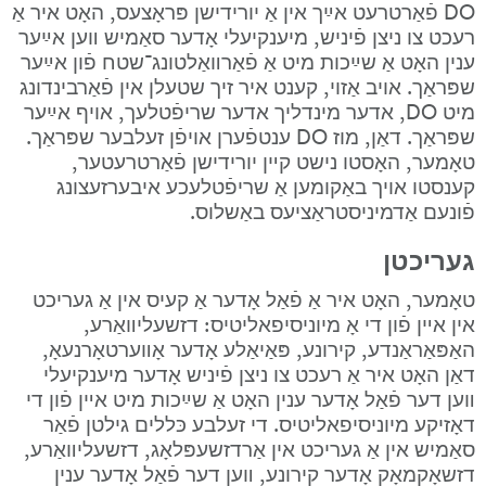
DO פֿאַרטרעט אײַך אין אַ יורידישן פּראָצעס, האָט איר אַ 
רעכט צו ניצן פֿיניש, מיענקיעלי אָדער סאַמיש װען אײַער 
ענין האָט אַ שײַכות מיט אַ פֿאַרװאַלטונג־שטח פֿון אײַער 
שפּראַך. אויב אַזוי, קענט איר זיך שטעלן אין פֿאַרבינדונג 
מיט DO, אדער מינדליך אדער שריפֿטלעך, אויף אײַער 
שפּראַך. דאַן, מוז DO ענטפֿערן אויפֿן זעלבער שפּראַך. 
טאָמער, האָסטו נישט קײן יורידישן פֿאַרטרעטער, 
קענסטו אויך באַקומען אַ שריפֿטלעכע איבערזעצונג 
פֿונעם אַדמיניסטראַציעס באַשלוס.
געריכטן
טאָמער, האָט איר אַ פֿאַל אָדער אַ קעיס אין אַ געריכט 
אין אײן פֿון די אָ מיוניסיפאליטיס: דזשעליװאַרע, 
האַפּאַראַנדע, קירונע, פּאַיאַלע אָדער אָװערטאָרנעאָ, 
דאַן האָט איר אַ רעכט צו ניצן פֿיניש אָדער מיענקיעלי 
װען דער פֿאַל אָדער ענין האָט אַ שײַכות מיט אײן פֿון די 
דאָזיקע מיוניסיפאליטיס. די זעלבע כּללים גילטן פֿאַר 
סאַמיש אין אַ געריכט אין אַרדזשעפּלאָג, דזשעליװאַרע, 
דזשאָקמאָק אָדער קירונע, װען דער פֿאַל אָדער ענין 