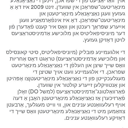
מינאָריטעט־שפּראַכן אין שװעדן. זינט 2009 איז דאָ אַ 
געזעץ װעגן נאַציאָנאַלע מינאָריטעטן און 
מינאָריטעט־שפּראַכן. דאָ איז אינפֿאָרמאַציע װעגן 
אײַערע שפּראַך רעכטן און װאָס איר קענט פֿאָדערן פֿון 
דער מיוניסיפאליטיס און מלוכישע אַדמיניסטראַציעס 
לויטן דאָזיקן געזעץ.
די אלגעמיינע פובליק (מיוניסיפאליטיס, סיטי קאונסילס 
און מלוכישע אַדמיניסטראַציעס) טראָגט דאָס אַחריות 
װאָס שײך שיצן און העלפֿן די נאַציאָנאַלע מינאָריטעט 
שפראכן. די אלגעמיינע וועט אויך שטיצן די 
מעגלעכקײטן פון די נאַציאָנאַלע מינאָריטעטןצו אָפּהיטן 
און אַנטװיקלען זײערע קולטור אין שװעדן.
פֿאַרװאַלטונג־אַדמיניסטראַציעס (למשל DO) זאָלן 
פֿאַרזיכערן אַז נאַציאָנאַלע מינאָריטעטן האָבן אַ דעה 
אויף רעלעװאַנטע ענינים און, ווי ווייט מעגלעך, אַרבעטן 
צוזאַמען מיט די נאַציאָנאַלע מינאָריטעטן װאָס שײך די 
דאָזיקע רעלעװאַנטע ענינים.