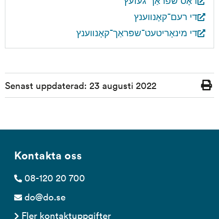
די רעם־קאָנװענץ
די מינאָריטעט־שפּראַך־קאָנװענץ
Sidinformation
Senast uppdaterad:
23 augusti 2022
Skriv
ut
Kontakta oss
08-120 20 700
do@do.se
Fler kontaktuppgifter