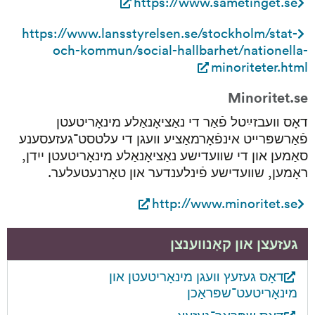
https://www.sametinget.se
https://www.lansstyrelsen.se/stockholm/stat-
och-kommun/social-hallbarhet/nationella-
minoriteter.html
Minoritet.se
דאָס װעבזײַטל פֿאַר די נאַציאָנאַלע מינאָריטעטן 
פֿאַרשפּרײט אינפֿאָרמאַציע װעגן די עלטסט־געזעסענע 
סאַמען און די שװעדישע נאַציאָנאַלע מינאָריטעטן ייִדן, 
ראָמען, שװעדישע פֿינלענדער און טאָרנעטעלער.
http://www.minoritet.se
געזעצן און קאָנװענצן
דאָס געזעץ װעגן מינאָריטעטן און 
מינאָריטעט־שפּראַכן
דאָס שפּראַך־געזעץ