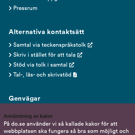
Pressrum
Alternativa kontaktsätt
Samtal via teckenspråkstolk
Skriv i stället för att tala
Stöd via tolk i samtal
Tal-, läs- och skrivstöd
Genvägar
Gör en anmälan till oss
Användning av kakor
Nationella minoritetsspråk
På do.se använder vi så kallade kakor för att
webbplatsen ska fungera så bra som möjligt och
Om DO:s webbplats