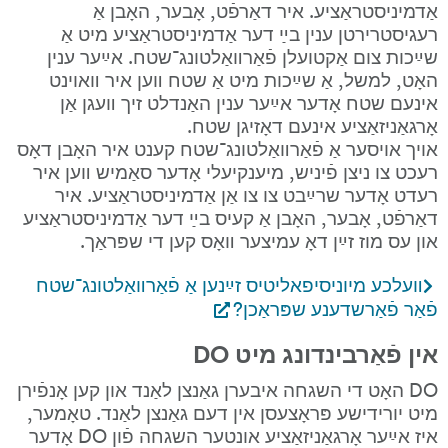
אַדמיניסטראַציע. איר דאַרפֿט, אָבער, האָבן אַ 
רעגיסטרירטן ענין בײַ דער אַדמיניסטראַציע מיט אַ 
שײַכות צום אַקטועלן פֿאַרװאַלטונג־שטח. אײַער ענין 
האָט, למשל, אַ שײַכות מיט אַ שטח װען איר װאוינט 
אינעם שטח אָדער אײַער ענין האַנדלט זיך װעגן אַן 
אָרגאַניזאַציע אינעם דאָזיגן שטח.
אויך אויסער אַ פֿאַרװאַלטונג־שטח קענט איר האָבן דאָס 
רעכט צו ניצן פֿיניש, מיענקיעלי אָדער סאַמיש װען איר 
רעדט אָדער שרײַבט צו צו אַן אַדמיניסטראַציע. איר 
דאַרפֿט, אָבער, האָבן אַ קעיס בײַ דער אַדמיניסטראַציע 
און עס מוז זײַן דאָ עמיצער װאָס קען די שפּראַך.
װעלכע מיוניסיפאליטיס זײַנען אַ פֿאַרװאַלטונג־שטח 
פֿאַר פֿאַרשדענע שפּראַכן?
אין פֿאַרבינדונג מיט DO
DO האָט די השגחה איבערן גאַנצן לאַנד און קען אָנפֿירן 
מיט יורידישע פּראָצעסן אין דעם גאַנצן לאַנד. טאָמער, 
איז אײַער אָרגאַניזאַציע אונטער השגחה פֿון DO אָדער 