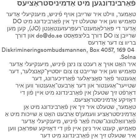
פֿאַרבינדונגען מיט אַדמיניסטראַציעס
טאָמער, װילט איר שרײַבן אויף פֿיניש, מיענקיעלי אָדער 
סאַמיש װען איר שטעלט זיך אין פֿאַרבינדונג מיט DO 
אָדער די פּאַרלאַמענט־רעפּרעזענטאַנטן (JO), קען מען 
שרײַבן צו DO דורך בליצפּאָסט do@do.se און דורך 
בריװ צו דער אַדרעס 
Diskrimineringsombudsmannen, Box 4057, 169 04 
Solna.
איר האָט אויך אַ רעכט צו ניצן פֿיניש, מיענקיעלי אָדער 
סאַמיש װען איר שרײַבט צו צום יוסטיץ־קאַנצלער, דער 
אַגענטור פֿאַר סאָציאַלער פֿאַרזיכערונג, דער 
שטײַער־אַגענטור און דער אַרבעט־אַגענטור װען איר 
דאַרפֿט זיך שטעלן אין פֿאַרבינדונג מיט אײן פֿון די 
דאָזיקע אַדמיניסטראַציעס.
טאָמער, שטעלט איר זיך אין פֿאַרבינדונג מיט אַן 
אַדמיניסטראַציע װעמען'ס אַרבעט האָט אַ שײַכות מיט אַ 
פֿאַרװאַלטונג־שטח פֿאַר פֿיניש, מיענקיעלי אָדער 
סאַמיש, קענט איר ניצן אײן פֿון די דאָזיקע שפּראַכן װען 
איר שטעלט זיך אין פֿאַרבינדונג מיט דער 