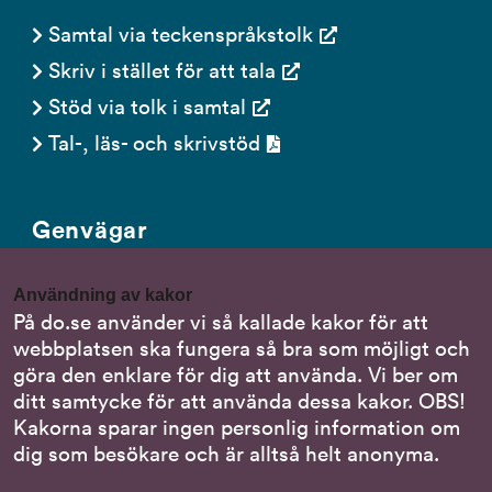
Samtal via teckenspråkstolk
Skriv i stället för att tala
Stöd via tolk i samtal
Tal-, läs- och skrivstöd
Genvägar
Gör en anmälan till oss
Användning av kakor
Nationella minoritetsspråk
På do.se använder vi så kallade kakor för att
webbplatsen ska fungera så bra som möjligt och
Om DO:s webbplats
göra den enklare för dig att använda. Vi ber om
Behandling av personuppgifter
ditt samtycke för att använda dessa kakor. OBS!
Kakorna sparar ingen personlig information om
dig som besökare och är alltså helt anonyma.
Följ oss